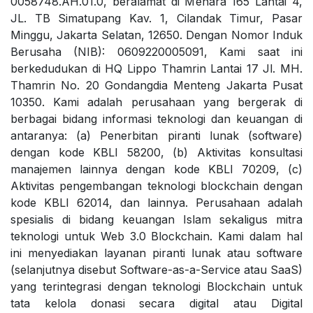
0058748.AH.01.0, beralamat di Menara 165 Lantai 4,
JL. TB Simatupang Kav. 1, Cilandak Timur, Pasar
Minggu, Jakarta Selatan, 12650. Dengan Nomor Induk
Berusaha (NIB): 0609220005091, Kami saat ini
berkedudukan di HQ Lippo Thamrin Lantai 17 Jl. MH.
Thamrin No. 20 Gondangdia Menteng Jakarta Pusat
10350. Kami adalah perusahaan yang bergerak di
berbagai bidang informasi teknologi dan keuangan di
antaranya: (a) Penerbitan piranti lunak (software)
dengan kode KBLI 58200, (b) Aktivitas konsultasi
manajemen lainnya dengan kode KBLI 70209, (c)
Aktivitas pengembangan teknologi blockchain dengan
kode KBLI 62014, dan lainnya. Perusahaan adalah
spesialis di bidang keuangan Islam sekaligus mitra
teknologi untuk Web 3.0 Blockchain. Kami dalam hal
ini menyediakan layanan piranti lunak atau software
(selanjutnya disebut Software-as-a-Service atau SaaS)
yang terintegrasi dengan teknologi Blockchain untuk
tata kelola donasi secara digital atau Digital